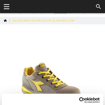
CALZATURA DI SICUREZZA S1P GLOW TEXT LOW
Vai
alla
fine
della
galleria
di
immagini