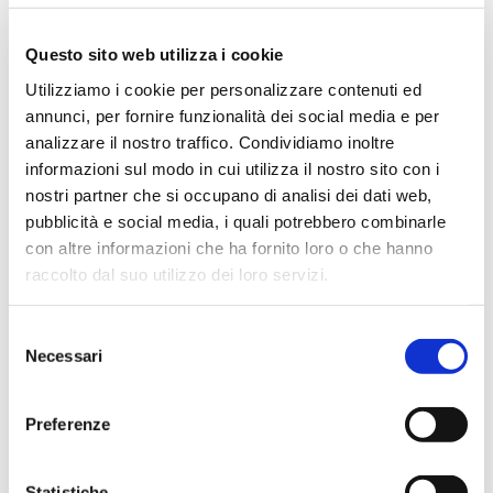
Questo sito web utilizza i cookie
Utilizziamo i cookie per personalizzare contenuti ed
Vai
SKU
CADIA05
all'inizio
annunci, per fornire funzionalità dei social media e per
della
analizzare il nostro traffico. Condividiamo inoltre
galleria
informazioni sul modo in cui utilizza il nostro sito con i
di
immagini
nostri partner che si occupano di analisi dei dati web,
CALZATURA DI SICUREZZA
pubblicità e social media, i quali potrebbero combinarle
S1P GLOW TEXT LOW
con altre informazioni che ha fornito loro o che hanno
raccolto dal suo utilizzo dei loro servizi.
Tomaia: tessuto rete e vitello scamosciato
Fodera: Air Mesh
Puntale: acciaio 200J
Selezione
Antiperforazione: K SOLE
Suola: Gomma nitrilica HRO Conformità S1P HRO SRA
Necessari
del
consenso
CONTATTACI
Preferenze
MAGGIORI INFORMAZIONI
Statistiche