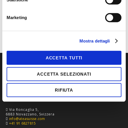
MARCA
DIADORA
CATEGORIA
DIADORA
Marketing
TIPOLOGIA
S1P
Mostra dettagli
ACCETTA TUTTI
ACCETTA SELEZIONATI
RIFIUTA
Via Roncaglia 5,
6883 Novazzano, Svizzera
info@ateasuisse.com
+41 91 6827815