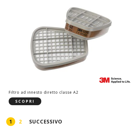
Filtro ad innesto diretto classe A2
SCOPRI
Pagina
Attualmente stai leggendo la pagina
Pagina
PAGINA
1
2
SUCCESSIVO