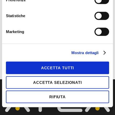
MAGGIORI INFORMAZIONI
Statistiche
COLORI
ARANCIONE/NERO
DIMENSIONI
35, 36, 37, 38, 39, 40, 41, 42,
Marketing
43, 44, 45, 46, 47, 48
MARCA
U-POWER
CATEGORIA
U-POWER
TIPOLOGIA
CALZATURE, S1P
Mostra dettagli
ACCETTA TUTTI
ACCETTA SELEZIONATI
RIFIUTA