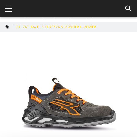
CALZATURA DI SICUREZZA S1P RYDER U-POWER
Vai
alla
fine
della
galleria
di
immagini