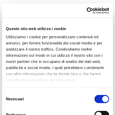
Vai
SKU
CASC94
all'inizio
Questo sito web utilizza i cookie
della
galleria
Utilizziamo i cookie per personalizzare contenuti ed
di
annunci, per fornire funzionalità dei social media e per
immagini
CALZATURA DI SICUREZZA
analizzare il nostro traffico. Condividiamo inoltre
S1P ULTRA U-POWER
informazioni sul modo in cui utilizza il nostro sito con i
nostri partner che si occupano di analisi dei dati web,
Tomaia: rete ultra traspirante con inserti in morbida
pubblicità e social media, i quali potrebbero combinarle
pelle scamosciata
con altre informazioni che ha fornito loro o che hanno
Fodera: a tunnel d’aria traspirante
Puntale: alluminio con membrana traspirante
raccolto dal suo utilizzo dei loro servizi.
Antiperforazione: soletta antiperforazione tessile “no
metal”
Suola: PU compatto antiabrasione, antiolio, antiscivolo
Selezione
e antistatico Conformità S1P SRC ESD
Necessari
del
consenso
CONTATTACI
Preferenze