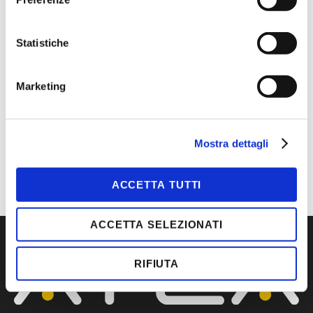
MAGGIORI INFORMAZIONI
Statistiche
COLORI
ARANCIO/GRIGIO
DIMENSIONI
35, 36, 37, 38, 39, 40, 41, 42,
Marketing
43, 44, 45, 46, 47, 48
MARCA
U-POWER
CATEGORIA
S1P
TIPOLOGIA
CALZATURE, S1P
Mostra dettagli
ACCETTA TUTTI
ACCETTA SELEZIONATI
RIFIUTA