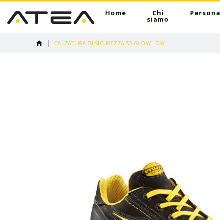
Home
Chi
Persona
siamo
CALZATURA DI SICUREZZA S3 GLOW LOW
Vai
alla
fine
della
galleria
di
immagini