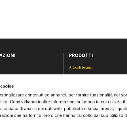
AZIONI
PRODOTTI
Articoli tecnici
Antinfortunistica
icy
Divise e abiti professionali
 cookie
icy
Personalizzazioni
rsonalizzare contenuti ed annunci, per fornire funzionalità dei so
ffico. Condividiamo inoltre informazioni sul modo in cui utilizza il 
 occupano di analisi dei dati web, pubblicità e social media, i qual
azioni che ha fornito loro o che hanno raccolto dal suo utilizzo d