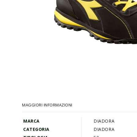
Vai
all'inizio
della
galleria
MAGGIORI INFORMAZIONI
di
immagini
MARCA
DIADORA
CATEGORIA
DIADORA