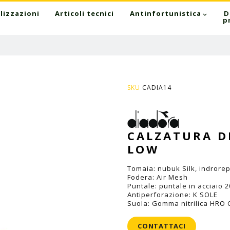
lizzazioni
Articoli tecnici
Antinfortunistica
D
p
SKU
CADIA14
CALZATURA D
LOW
Tomaia: nubuk Silk, indrorep
Fodera: Air Mesh
Puntale: puntale in acciaio 2
Antiperforazione: K SOLE
Suola: Gomma nitrilica HRO
CONTATTACI