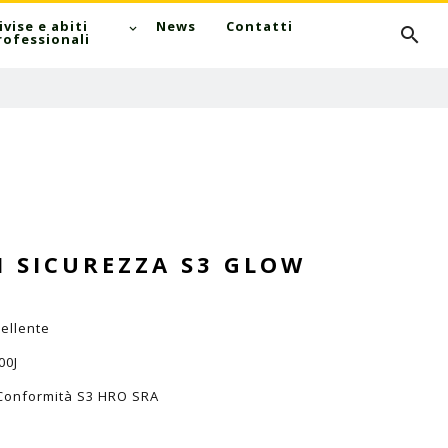
Cerca
ivise e abiti
News
Contatti
rofessionali
I SICUREZZA S3 GLOW
ellente
00J
 Conformità S3 HRO SRA