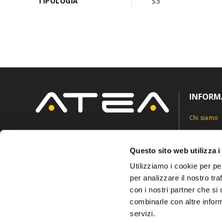
TIPOLOGIA
S3
INFORM
Chi siamo
Contatti
Via Roncaglia 5,
6883 Novazzano, Svizzera
Privacy Pol
Questo sito web utilizza i
info@ateasuisse.com
+41 91 6827815
Cookie Pol
Utilizziamo i cookie per pe
per analizzare il nostro tra
con i nostri partner che si
combinarle con altre inform
servizi.