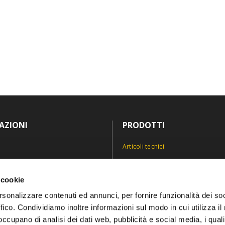
AZIONI
PRODOTTI
Articoli tecnici
Antinfortunistica
icy
Divise e abiti professionali
 cookie
icy
Personalizzazioni
rsonalizzare contenuti ed annunci, per fornire funzionalità dei so
ffico. Condividiamo inoltre informazioni sul modo in cui utilizza il 
 occupano di analisi dei dati web, pubblicità e social media, i qual