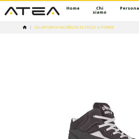
Home
Chi
Persona
siamo
CALZATURA DI SICUREZZA S3 STEGO U-POWER
Vai
alla
fine
della
galleria
di
immagini