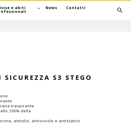
Cerca
ivise e abiti
News
Contatti
rofessionali
 SICUREZZA S3 STEGO
ione
pirante
rana traspirante
allo,100% della
one, antiolio, antiscivolo e antistatico