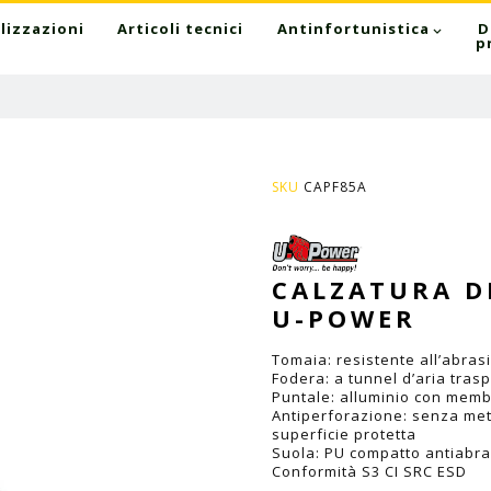
lizzazioni
Articoli tecnici
Antinfortunistica
D
p
SKU
CAPF85A
CALZATURA DI
U-POWER
Tomaia: resistente all’abras
Fodera: a tunnel d’aria tras
Puntale: alluminio con memb
Antiperforazione: senza met
superficie protetta
Suola: PU compatto antiabrasi
Conformità S3 CI SRC ESD