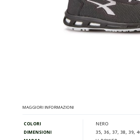
Vai
all'inizio
della
galleria
MAGGIORI INFORMAZIONI
di
immagini
COLORI
NERO
DIMENSIONI
35, 36, 37, 38, 39, 4