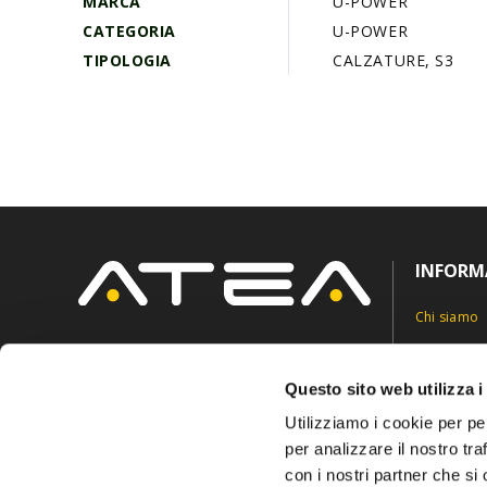
MARCA
U-POWER
CATEGORIA
U-POWER
TIPOLOGIA
CALZATURE, S3
INFORM
Chi siamo
Contatti
Via Roncaglia 5,
6883 Novazzano, Svizzera
Privacy Pol
Questo sito web utilizza i
info@ateasuisse.com
+41 91 6827815
Cookie Pol
Utilizziamo i cookie per pe
per analizzare il nostro tra
con i nostri partner che si