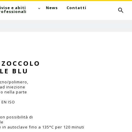
Cerca
ivise e abiti
News
Contatti
rofessionali
 ZOCCOLO
LE BLU
cno/polimero,
 ad iniezione
lo nella parte
I EN ISO
on possibilità di
le
le in autoclave fino a 135°C per 120 minuti