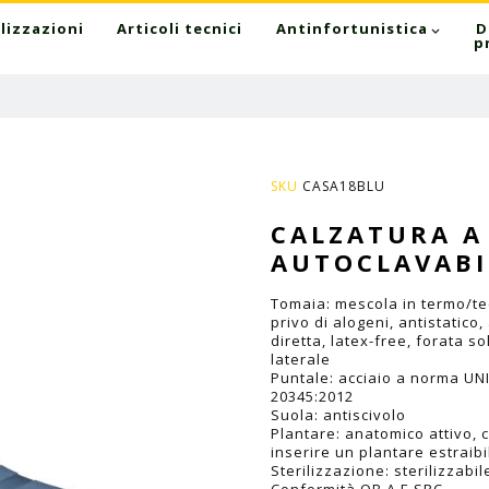
lizzazioni
Articoli tecnici
Antinfortunistica
D
p
SKU
CASA18BLU
CALZATURA A
AUTOCLAVABI
Tomaia: mescola in termo/te
privo di alogeni, antistatico,
diretta, latex-free, forata so
laterale
Puntale: acciaio a norma UN
20345:2012
Suola: antiscivolo
Plantare: anatomico attivo, c
inserire un plantare estraibi
Sterilizzazione: sterilizzabi