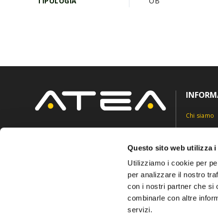
TIPOLOGIA
OB
INFORM
Chi siamo
Contatti
Via Roncaglia 5,
6883 Novazzano, Svizzera
Privacy Pol
Questo sito web utilizza i
info@ateasuisse.com
+41 91 6827815
Cookie Pol
Utilizziamo i cookie per pe
per analizzare il nostro tra
con i nostri partner che si
combinarle con altre inform
servizi.