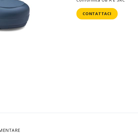
Conformità OB A E SRC
CONTATTACI
IMENTARE