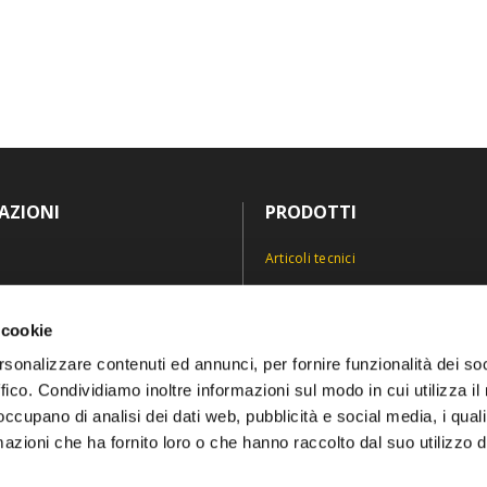
AZIONI
PRODOTTI
Articoli tecnici
Antinfortunistica
icy
Divise e abiti professionali
 cookie
icy
Personalizzazioni
rsonalizzare contenuti ed annunci, per fornire funzionalità dei so
ffico. Condividiamo inoltre informazioni sul modo in cui utilizza il 
 occupano di analisi dei dati web, pubblicità e social media, i qual
azioni che ha fornito loro o che hanno raccolto dal suo utilizzo d