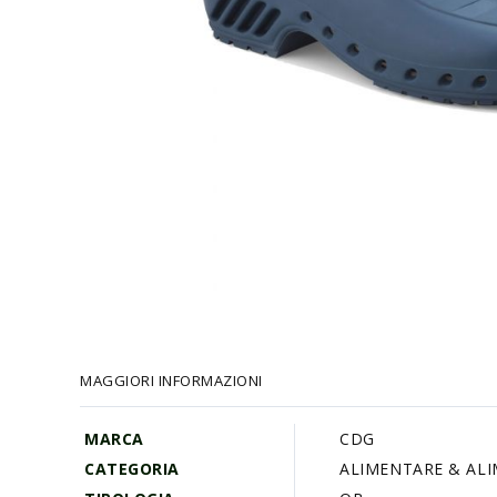
Vai
all'inizio
della
galleria
MAGGIORI INFORMAZIONI
di
immagini
MARCA
CDG
CATEGORIA
ALIMENTARE & AL