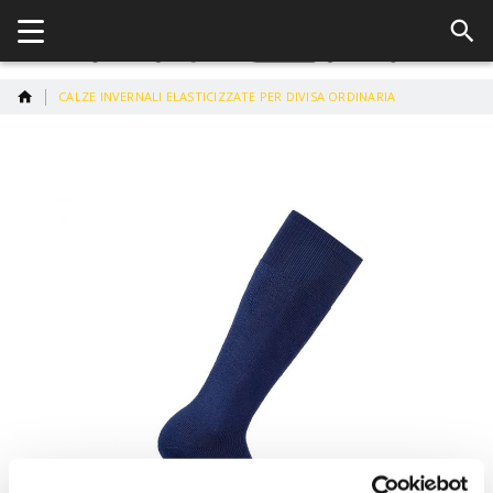
CALZE INVERNALI ELASTICIZZATE PER DIVISA ORDINARIA
Vai
alla
fine
della
galleria
di
immagini