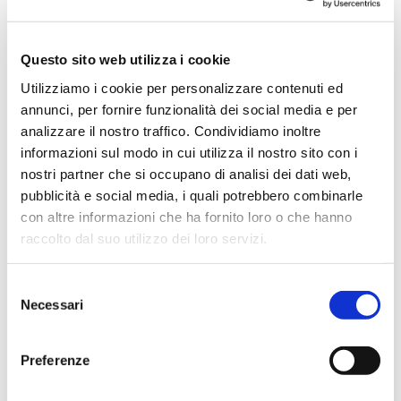
Questo sito web utilizza i cookie
Vai
Utilizziamo i cookie per personalizzare contenuti ed
SKU
PM35A
all'inizio
della
annunci, per fornire funzionalità dei social media e per
CALZE INVERNALI
galleria
analizzare il nostro traffico. Condividiamo inoltre
di
ELASTICIZZATE PER DIVISA
informazioni sul modo in cui utilizza il nostro sito con i
immagini
ORDINARIA
nostri partner che si occupano di analisi dei dati web,
pubblicità e social media, i quali potrebbero combinarle
Riferimento paragrafo 2.48 del R.R. 22 marzo 2019 - n.5
con altre informazioni che ha fornito loro o che hanno
Composizione: 80% lana, 18% nylon, 2% elastane
raccolto dal suo utilizzo dei loro servizi.
CONTATTACI
Selezione
Necessari
del
consenso
MAGGIORI INFORMAZIONI
Preferenze
COLORI
BLU
DIMENSIONI
35/37, 35/38, 38/40, 39/42,