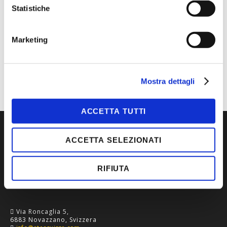
41/43, 43/46, 44/46, 47/49, G
Statistiche
MARCA
CDG
CATEGORIA
CALZE E INTIMO TERMICO,
Marketing
DIVISA ORDINARIA
TIPOLOGIA
CALZATURE, CALZE
Mostra dettagli
ACCETTA TUTTI
ACCETTA SELEZIONATI
RIFIUTA
Via Roncaglia 5,
6883 Novazzano, Svizzera