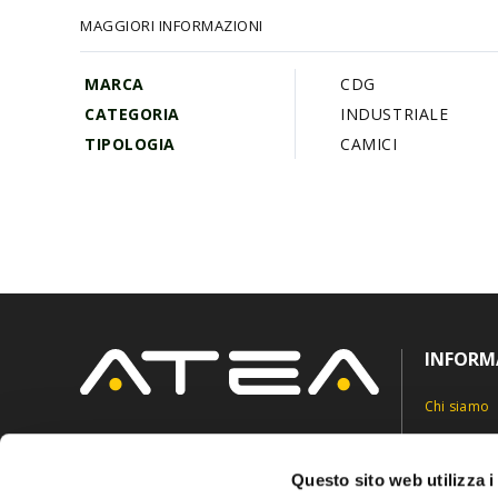
galleria
MAGGIORI INFORMAZIONI
di
immagini
MARCA
CDG
CATEGORIA
INDUSTRIALE
TIPOLOGIA
CAMICI
INFORM
Chi siamo
Contatti
Via Roncaglia 5,
6883 Novazzano, Svizzera
Privacy Pol
Questo sito web utilizza i
info@ateasuisse.com