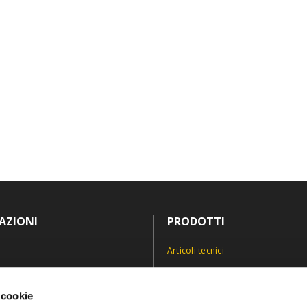
AZIONI
PRODOTTI
Articoli tecnici
Antinfortunistica
icy
Divise e abiti professionali
 cookie