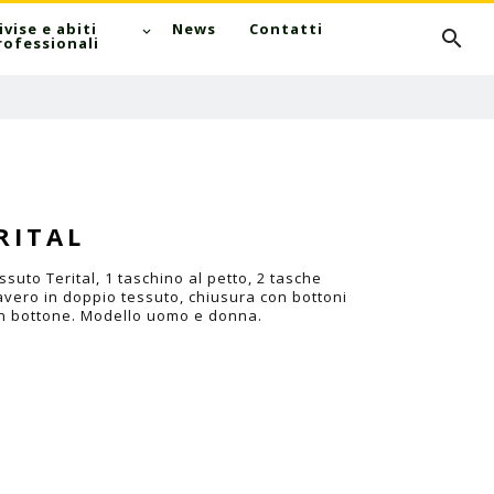
Cerca
ivise e abiti
News
Contatti
rofessionali
RITAL
suto Terital, 1 taschino al petto, 2 tasche
bavero in doppio tessuto, chiusura con bottoni
con bottone. Modello uomo e donna.