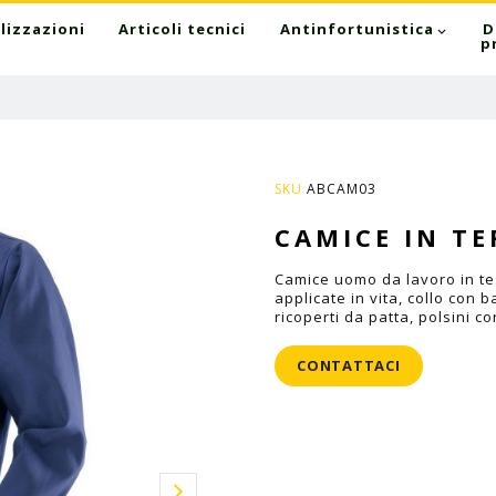
lizzazioni
Articoli tecnici
Antinfortunistica
D
p
SKU
ABCAM03
CAMICE IN TE
Camice uomo da lavoro in tes
applicate in vita, collo con 
ricoperti da patta, polsini 
CONTATTACI