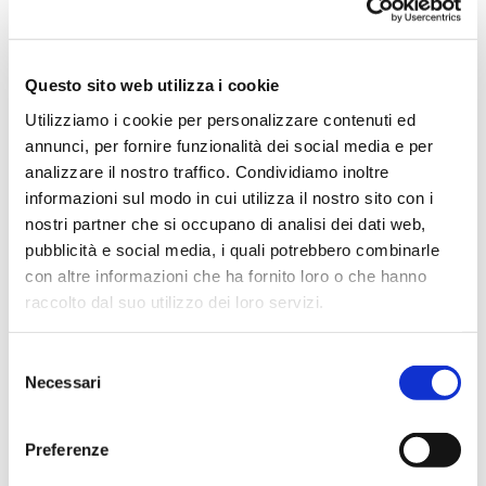
Questo sito web utilizza i cookie
Vai
SKU
ELMO29B
all'inizio
Utilizziamo i cookie per personalizzare contenuti ed
della
annunci, per fornire funzionalità dei social media e per
galleria
di
analizzare il nostro traffico. Condividiamo inoltre
immagini
informazioni sul modo in cui utilizza il nostro sito con i
CUFFIA SC3 PER ELMETTO
nostri partner che si occupano di analisi dei dati web,
ELMO01A
pubblicità e social media, i quali potrebbero combinarle
con altre informazioni che ha fornito loro o che hanno
Cuffie con clip d’aggancio ad attacco universale 30mm.
Adatte ad ambienti estremamente rumorosi (29-31 dB)
raccolto dal suo utilizzo dei loro servizi.
come: areoporti, corse automobilistiche, durante
l'utilizzo del martello pneumatico, ecc. e con
frequenza bassa.
Selezione
A regolazione telescopica per migliorare comfort e
Necessari
del
stabilità, facili da agganciare, cuscinetti morbidi e
confortevoli facilmente sostituibili. Compatibili con
consenso
l’elmetto ELMO01A.
Classificazione: EN 352 / ANSI S3.19 / CSA A
Preferenze