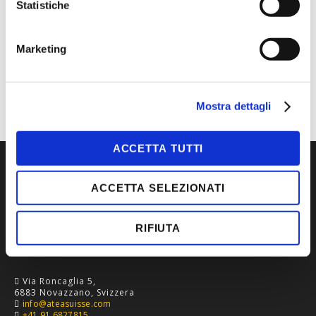
Statistiche
MARCA
BLAKLADER
CATEGORIA
ABBIGLIAMENTO DA
LAVORO
Marketing
TIPOLOGIA
FELPE
Mostra dettagli
ACCETTA TUTTI
ACCETTA SELEZIONATI
RIFIUTA
Via Roncaglia 5,
6883 Novazzano, Svizzera
info@ateasuisse.com
+41 91 6827815