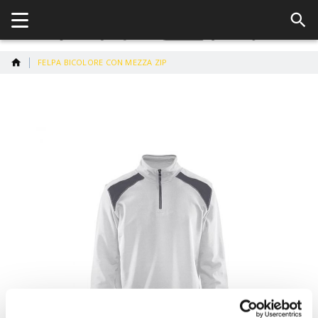
FELPA BICOLORE CON MEZZA ZIP
Vai
alla
fine
della
galleria
di
immagini