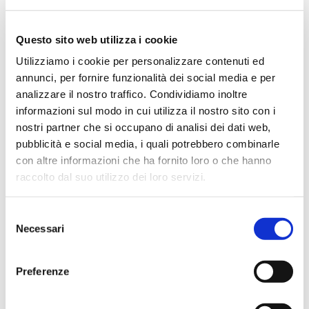
Questo sito web utilizza i cookie
Utilizziamo i cookie per personalizzare contenuti ed
annunci, per fornire funzionalità dei social media e per
Vai
SKU
BLK3353
all'inizio
analizzare il nostro traffico. Condividiamo inoltre
della
informazioni sul modo in cui utilizza il nostro sito con i
galleria
nostri partner che si occupano di analisi dei dati web,
di
immagini
pubblicità e social media, i quali potrebbero combinarle
FELPA BICOLORE CON
con altre informazioni che ha fornito loro o che hanno
MEZZA ZIP
raccolto dal suo utilizzo dei loro servizi.
Felpa bicolore in cotone con mezza zip.
Selezione
Tessuto: 100% cotone, french terry, 320 g/m²
Necessari
del
consenso
CONTATTACI
Preferenze
MAGGIORI INFORMAZIONI