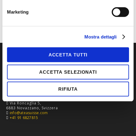
LAVORO
TIPOLOGIA
FELPE
Marketing
Mostra dettagli
ACCETTA TUTTI
ACCETTA SELEZIONATI
RIFIUTA
Via Roncaglia 5,
6883 Novazzano, Svizzera
info@ateasuisse.com
+41 91 6827815