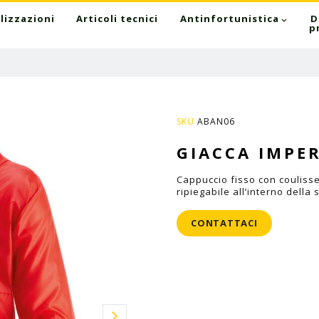
lizzazioni
Articoli tecnici
Antinfortunistica
D
p
SKU
ABAN06
GIACCA IMPE
Cappuccio fisso con coulisse
ripiegabile all’interno della
CONTATTACI