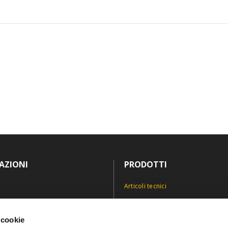
AZIONI
PRODOTTI
Articoli tecnici
Antinfortunistica
icy
Divise e abiti professionali
 cookie