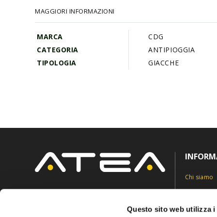
galleria
MAGGIORI INFORMAZIONI
di
immagini
MARCA
CDG
CATEGORIA
ANTIPIOGGIA
TIPOLOGIA
GIACCHE
INFORM
Chi siamo
Contatti
Via Roncaglia 5,
6883 Novazzano, Svizzera
Privacy Pol
Questo sito web utilizza i
info@ateasuisse.com