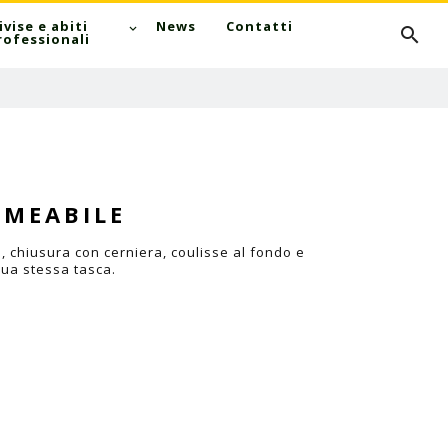
Cerca
ivise e abiti
News
Contatti
rofessionali
RMEABILE
, chiusura con cerniera, coulisse al fondo e
 sua stessa tasca.