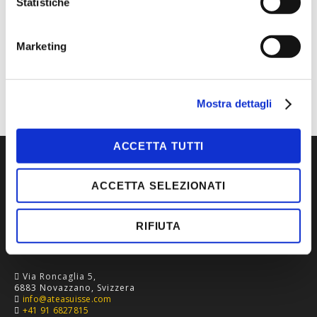
Statistiche
MARCA
CDG
CATEGORIA
ABBIGLIAMENTO DA
LAVORO
Marketing
TIPOLOGIA
GILET
Mostra dettagli
ACCETTA TUTTI
ACCETTA SELEZIONATI
RIFIUTA
Via Roncaglia 5,
6883 Novazzano, Svizzera
info@ateasuisse.com
+41 91 6827815