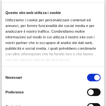
Questo sito web utilizza i cookie
Utilizziamo i cookie per personalizzare contenuti ed
annunci, per fornire funzionalità dei social media e per
Vai
SKU
ABFR13
analizzare il nostro traffico. Condividiamo inoltre
all'inizio
della
informazioni sul modo in cui utilizza il nostro sito con i
GILET CON ZIP LUNGA
galleria
nostri partner che si occupano di analisi dei dati web,
di
immagini
pubblicità e social media, i quali potrebbero combinarle
Gilet unisex, zip 8 mm a contrasto, in plastica con
cursore in metallo, retro sagomato, due ampie tasche
con altre informazioni che ha fornito loro o che hanno
esterne con zip, ampia tasca al petto porta
raccolto dal suo utilizzo dei loro servizi.
smartphone, anello porta badge, reflex al petto e
sulla schiena. Interno: imbottitura trapuntata e rifinita
con fodera ad alta densità, interno colletto in pile, una
Selezione
tasca.
Necessari
del
CONTATTACI
consenso
Preferenze
MAGGIORI INFORMAZIONI