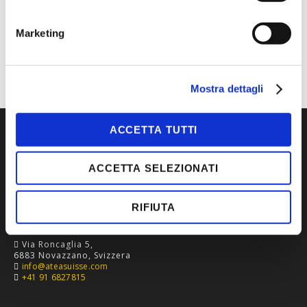
MARCA
HONEYWELL
Marketing
TIPOLOGIA
ANTITAGLIO
Mostra dettagli
ACCETTA TUTTI
ACCETTA SELEZIONATI
RIFIUTA
Via Roncaglia 5,
6883 Novazzano, Svizzera
info@ateasuisse.com
+41 91 6827815