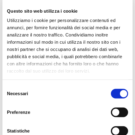
Questo sito web utilizza i cookie
Utilizziamo i cookie per personalizzare contenuti ed
Vai
annunci, per fornire funzionalità dei social media e per
SKU
GUCO54
all'inizio
analizzare il nostro traffico. Condividiamo inoltre
della
galleria
informazioni sul modo in cui utilizza il nostro sito con i
di
nostri partner che si occupano di analisi dei dati web,
immagini
GUANTO POLYTRIL FLEX
pubblicità e social media, i quali potrebbero combinarle
con altre informazioni che ha fornito loro o che hanno
GRIGIO PALMO NERO
raccolto dal suo utilizzo dei loro servizi.
Guanto in maglia 5 dita con rivestimento in schiuma di
nitrile, nylon/spandex ed elastico sul polso
Colore: grigio
Selezione
Taglie: da 6 a 11
Necessari
del
Norme: EN388 4131X
consenso
CONTATTACI
Preferenze
Statistiche
MAGGIORI INFORMAZIONI