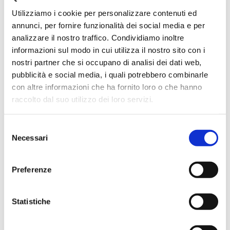
Utilizziamo i cookie per personalizzare contenuti ed
annunci, per fornire funzionalità dei social media e per
analizzare il nostro traffico. Condividiamo inoltre
Vai
informazioni sul modo in cui utilizza il nostro sito con i
SKU
GUCO18
all'inizio
della
nostri partner che si occupano di analisi dei dati web,
GUANTO VENITEX IN
galleria
pubblicità e social media, i quali potrebbero combinarle
di
MAGLIA DI POLIAMMIDE
con altre informazioni che ha fornito loro o che hanno
immagini
raccolto dal suo utilizzo dei loro servizi.
Guanto in maglia di poliammide, spalmatura in
poliuretano su palmo e punta delle dita. Finezza 13.
Norme: EN388 3121X
Selezione
Necessari
del
CONTATTACI
consenso
Preferenze
MAGGIORI INFORMAZIONI
MARCA
CDG
Statistiche
TIPOLOGIA
ANTITAGLIO