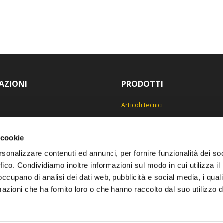
AZIONI
PRODOTTI
Articoli tecnici
Antinfortunistica
icy
Divise e abiti professionali
 cookie
icy
Personalizzazioni
rsonalizzare contenuti ed annunci, per fornire funzionalità dei so
ffico. Condividiamo inoltre informazioni sul modo in cui utilizza il 
 occupano di analisi dei dati web, pubblicità e social media, i qual
azioni che ha fornito loro o che hanno raccolto dal suo utilizzo d