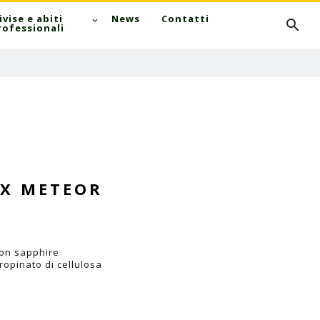
Cerca
ivise e abiti
News
Contatti
rofessionali
EX METEOR
ion sapphire
ropinato di cellulosa