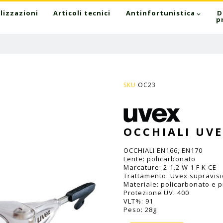
lizzazioni
Articoli tecnici
Antinfortunistica
D
p
SKU
OC23
OCCHIALI UV
OCCHIALI EN166, EN170
Lente: policarbonato
Marcature: 2-1.2 W 1 F K CE
Trattamento: Uvex supravis
Materiale: policarbonato e p
Protezione UV: 400
VLT%: 91
Peso: 28g