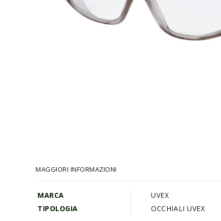
Vai
all'inizio
della
galleria
MAGGIORI INFORMAZIONI
di
immagini
MARCA
UVEX
TIPOLOGIA
OCCHIALI UVEX