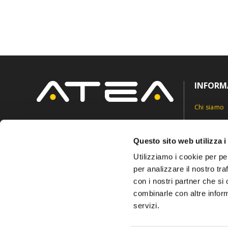
INFORM
Chi siamo
Contatti
Via Roncaglia 5,
6883 Novazzano, Svizzera
Privacy Pol
Questo sito web utilizza i
info@ateasuisse.com
+41 91 6827815
Cookie Pol
Utilizziamo i cookie per pe
per analizzare il nostro tra
con i nostri partner che si
combinarle con altre inform
servizi.