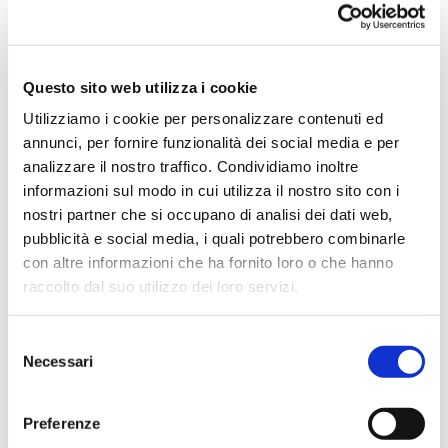
Vai
Questo sito web utilizza i cookie
SKU
TAU02
all'inizio
Utilizziamo i cookie per personalizzare contenuti ed
della
galleria
annunci, per fornire funzionalità dei social media e per
di
analizzare il nostro traffico. Condividiamo inoltre
immagini
TAPPI AURICOLARI EAR
informazioni sul modo in cui utilizza il nostro sito con i
TRACER
nostri partner che si occupano di analisi dei dati web,
pubblicità e social media, i quali potrebbero combinarle
Inserti auricolari con cordino, rilevabile al metal
con altre informazioni che ha fornito loro o che hanno
detector. Consigliato per le aziende alimentari.
raccolto dal suo utilizzo dei loro servizi.
Le flange morbide e flessibili degli inserti auricolari si
adattano
alla forma del condotto uditivo formando una tripla
barriera
Selezione
contro i rumori. Realizzati in materiale morbido e
Necessari
del
durevole offrono un’elevata attenuazione del rumore
consenso
fino a 32 dB.
Classificazione: EN 352-2
Preferenze
Confezioni da 50 paia.