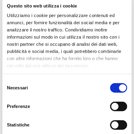
Questo sito web utilizza i cookie
Utilizziamo i cookie per personalizzare contenuti ed
annunci, per fornire funzionalità dei social media e per
Vai
analizzare il nostro traffico. Condividiamo inoltre
SKU
GUUG16
all'inizio
della
informazioni sul modo in cui utilizza il nostro sito con i
GUANTO PROTEZIONE
galleria
nostri partner che si occupano di analisi dei dati web,
di
CHIMICA IN NITRILE
pubblicità e social media, i quali potrebbero combinarle
immagini
con altre informazioni che ha fornito loro o che hanno
Guanto in nitrile con interno floccato in cotone,
raccolto dal suo utilizzo dei loro servizi.
zigrinatura antiscivolo sul palmo.
Lunghezza cm 32.
Spessore mm 0.38.
Colore verde.
Selezione
Taglie da 7 a 10.
Necessari
del
consenso
CONTATTACI
Preferenze
MAGGIORI INFORMAZIONI
Statistiche
MARCA
CDG