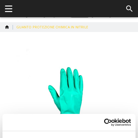
GUANTO PROTEZIONE CHIMICA IN NITRILE
Vai
alla
fine
della
galleria
di
immagini