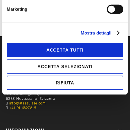
TIPOLOGIA
PROTEZIONE CHIMICA
Marketing
Mostra dettagli
ACCETTA TUTTI
ACCETTA SELEZIONATI
RIFIUTA
Via Roncaglia 5,
6883 Novazzano, Svizzera
info@ateasuisse.com
+41 91 6827815