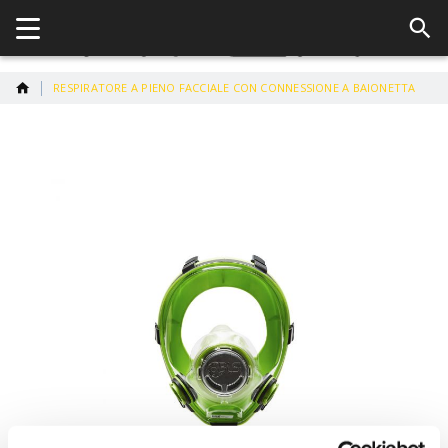
RESPIRATORE A PIENO FACCIALE CON CONNESSIONE A BAIONETTA
Vai
alla
fine
della
galleria
di
immagini