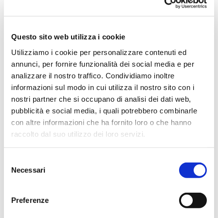
Questo sito web utilizza i cookie
Vai
SKU
MASC25
all'inizio
Utilizziamo i cookie per personalizzare contenuti ed
della
annunci, per fornire funzionalità dei social media e per
galleria
di
analizzare il nostro traffico. Condividiamo inoltre
immagini
informazioni sul modo in cui utilizza il nostro sito con i
RESPIRATORE A PIENO
nostri partner che si occupano di analisi dei dati web,
FACCIALE CON
pubblicità e social media, i quali potrebbero combinarle
CONNESSIONE A
con altre informazioni che ha fornito loro o che hanno
BAIONETTA
raccolto dal suo utilizzo dei loro servizi.
Respiratore riutilizzabile con facciale in silicone
Classificazione: EN 136:1998
Selezione
Taglia: M/L
Necessari
del
Peso: 580g
Da abbinare con il filtro MASC26
consenso
Preferenze
CONTATTACI