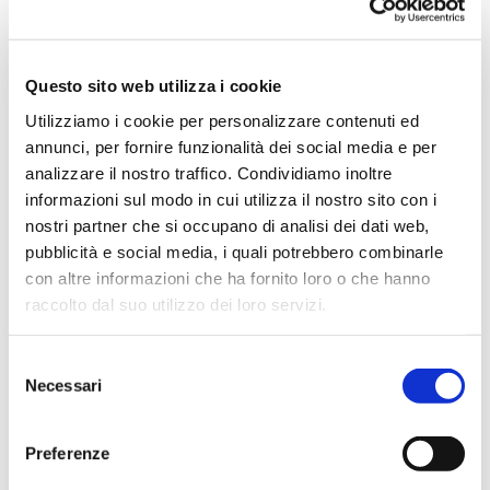
Questo sito web utilizza i cookie
Vai
SKU
CU02
all'inizio
Utilizziamo i cookie per personalizzare contenuti ed
della
annunci, per fornire funzionalità dei social media e per
galleria
di
analizzare il nostro traffico. Condividiamo inoltre
immagini
informazioni sul modo in cui utilizza il nostro sito con i
CUFFIA ANTIRUMORE
nostri partner che si occupano di analisi dei dati web,
OPTIME II
pubblicità e social media, i quali potrebbero combinarle
con altre informazioni che ha fornito loro o che hanno
Cuffia protettiva antirumore con bardatura temporale
imbottita e comoda da indossare. Cuscinetti imbottiti
raccolto dal suo utilizzo dei loro servizi.
con
esclusiva combinazione di liquido e schiuma, riducono
i livelli
Selezione
di rumore di un valore fino a 31dB. Protezione
Necessari
del
acustica di livello elevato, per ambienti piuttosto
rumorosi.
consenso
Classificazione: EN 352-1
H=34 M=29 L=20
Preferenze