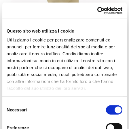
Vai
SKU
PC08F
all'inizio
Questo sito web utilizza i cookie
della
BERRETTO CON LUCE LED
galleria
Utilizziamo i cookie per personalizzare contenuti ed
di
annunci, per fornire funzionalità dei social media e per
RICARICABILE
immagini
analizzare il nostro traffico. Condividiamo inoltre
Berretto in acrilico caldo con luce frontale rimovibile a
informazioni sul modo in cui utilizza il nostro sito con i
LED che può essere ricaricata tramite porta USB.
nostri partner che si occupano di analisi dei dati web,
Caratteristiche:
pubblicità e social media, i quali potrebbero combinarle
- Certificato CE
con altre informazioni che ha fornito loro o che hanno
- Durata 2/4 ore
raccolto dal suo utilizzo dei loro servizi.
- Luminosità 150 lm
- Funzione: alto - medio - flash
- Distanza del fascio: 10 m (alto), 5 m (medio)
Selezione
Tessuto: 100% acrilico
Necessari
del
Conformità: CE, RoHS
consenso
CONTATTACI
Preferenze