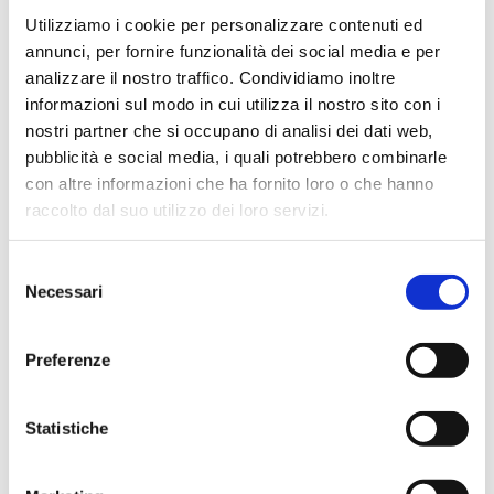
Utilizziamo i cookie per personalizzare contenuti ed
annunci, per fornire funzionalità dei social media e per
analizzare il nostro traffico. Condividiamo inoltre
Vai
informazioni sul modo in cui utilizza il nostro sito con i
SKU
PM27B
all'inizio
nostri partner che si occupano di analisi dei dati web,
della
BERRETTO UOMO BIANCO
galleria
pubblicità e social media, i quali potrebbero combinarle
di
SENZA SOGGOLO
con altre informazioni che ha fornito loro o che hanno
immagini
raccolto dal suo utilizzo dei loro servizi.
Riferimento paragrafo 2.1 del R.R. 22 marzo 2019 - n.5
Selezione
CONTATTACI
Necessari
del
consenso
MAGGIORI INFORMAZIONI
Preferenze
MARCA
CDG
CATEGORIA
DIVISA ORDINARIA
Statistiche
TIPOLOGIA
BERRETTI