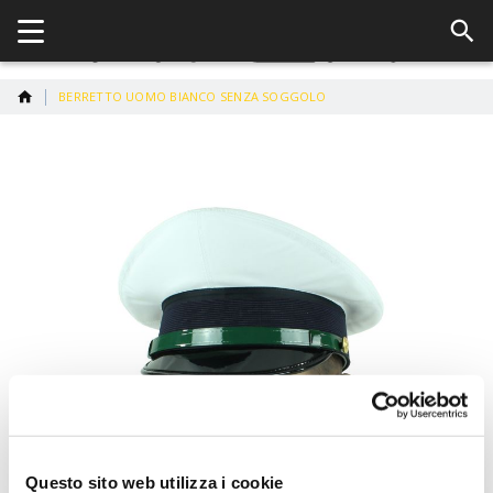
BERRETTO UOMO BIANCO SENZA SOGGOLO
Vai
alla
fine
della
galleria
di
immagini
Questo sito web utilizza i cookie