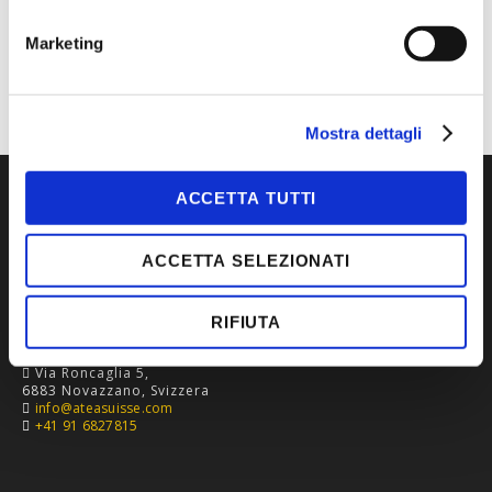
CATEGORIA
ANTITAGLIO E FORESTALE
TIPOLOGIA
ACCESSORI
Marketing
Mostra dettagli
ACCETTA TUTTI
ACCETTA SELEZIONATI
RIFIUTA
Via Roncaglia 5,
6883 Novazzano, Svizzera
info@ateasuisse.com
+41 91 6827815