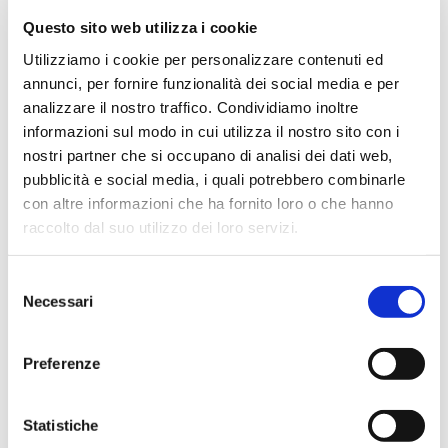
Questo sito web utilizza i cookie
Utilizziamo i cookie per personalizzare contenuti ed
annunci, per fornire funzionalità dei social media e per
analizzare il nostro traffico. Condividiamo inoltre
Vai
informazioni sul modo in cui utilizza il nostro sito con i
SKU
ABFO19
all'inizio
della
nostri partner che si occupano di analisi dei dati web,
BRETELLE PER PANTALONI
galleria
pubblicità e social media, i quali potrebbero combinarle
di
ANTITAGLIO
immagini
con altre informazioni che ha fornito loro o che hanno
raccolto dal suo utilizzo dei loro servizi.
Bretelle abbinate ai pantaloni antitaglio ma possono
essere adattate a tutti i tipi di pantalone.
Selezione
CONTATTACI
Necessari
del
consenso
Preferenze
MAGGIORI INFORMAZIONI
COLORI
ARANCIONE, NERO
Statistiche
MARCA
CDG