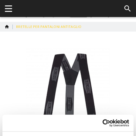
BRETELLE PER PANTALONI ANTITAGLIO
Vai
alla
fine
della
galleria
di
immagini