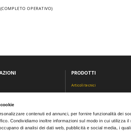
O (COMPLETO OPERATIVO)
AZIONI
PRODOTTI
Articoli tecnici
Antinfortunistica
icy
Divise e abiti professionali
 cookie
icy
Personalizzazioni
rsonalizzare contenuti ed annunci, per fornire funzionalità dei so
ffico. Condividiamo inoltre informazioni sul modo in cui utilizza il 
 occupano di analisi dei dati web, pubblicità e social media, i qual