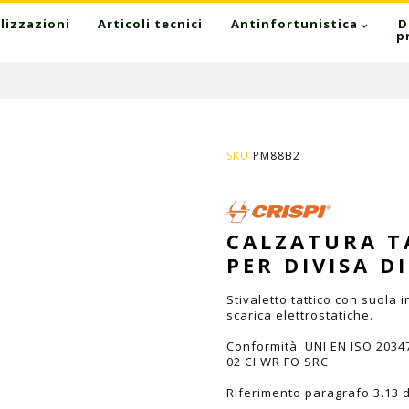
lizzazioni
Articoli tecnici
Antinfortunistica
D
p
SKU
PM88B2
CALZATURA T
PER DIVISA DI
Stivaletto tattico con suola
scarica elettrostatiche.
Conformità: UNI EN ISO 2034
02 CI WR FO SRC
Riferimento paragrafo 3.13 d