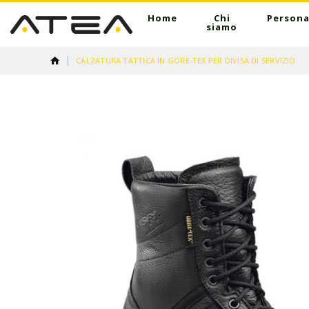
Home
Chi
Persona
siamo
CALZATURA TATTICA IN GORE-TEX PER DIVISA DI SERVIZIO
Vai
alla
fine
della
galleria
di
immagini