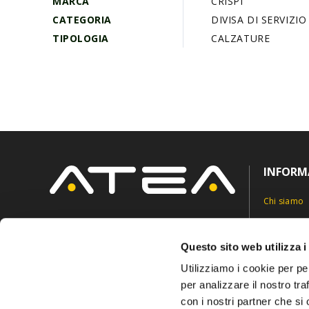
MARCA
CRISPI
CATEGORIA
DIVISA DI SERVIZI
TIPOLOGIA
CALZATURE
INFORM
Chi siamo
Contatti
Via Roncaglia 5,
6883 Novazzano, Svizzera
Privacy Pol
Questo sito web utilizza i
info@ateasuisse.com
+41 91 6827815
Cookie Pol
Utilizziamo i cookie per pe
per analizzare il nostro tra
con i nostri partner che si