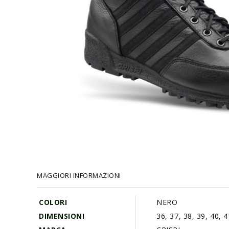
Vai
all'inizio
della
galleria
MAGGIORI INFORMAZIONI
di
immagini
COLORI
NERO
DIMENSIONI
36, 37, 38, 39, 40, 4