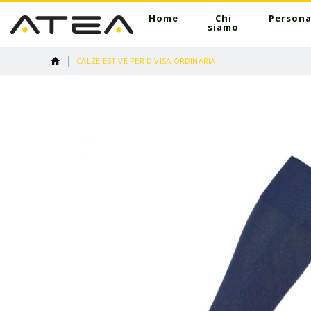
Home
Chi
Persona
siamo
CALZE ESTIVE PER DIVISA ORDINARIA
Vai
alla
fine
della
galleria
di
immagini