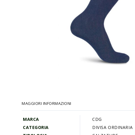
Vai
all'inizio
della
galleria
MAGGIORI INFORMAZIONI
di
immagini
MARCA
CDG
CATEGORIA
DIVISA ORDINARIA