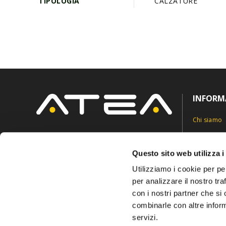
TIPOLOGIA
CALZATURE
INFORM
Chi siamo
Contatti
Via Roncaglia 5,
6883 Novazzano, Svizzera
Privacy Pol
Questo sito web utilizza i
info@ateasuisse.com
+41 91 6827815
Cookie Pol
Utilizziamo i cookie per pe
per analizzare il nostro tra
con i nostri partner che si
combinarle con altre inform
servizi.