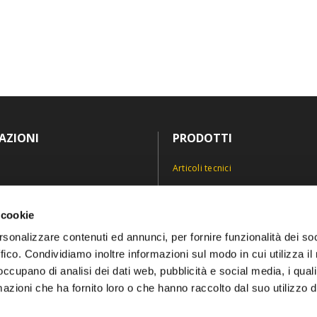
AZIONI
PRODOTTI
Articoli tecnici
Antinfortunistica
icy
Divise e abiti professionali
 cookie
icy
Personalizzazioni
rsonalizzare contenuti ed annunci, per fornire funzionalità dei so
ffico. Condividiamo inoltre informazioni sul modo in cui utilizza il 
 occupano di analisi dei dati web, pubblicità e social media, i qual
azioni che ha fornito loro o che hanno raccolto dal suo utilizzo d