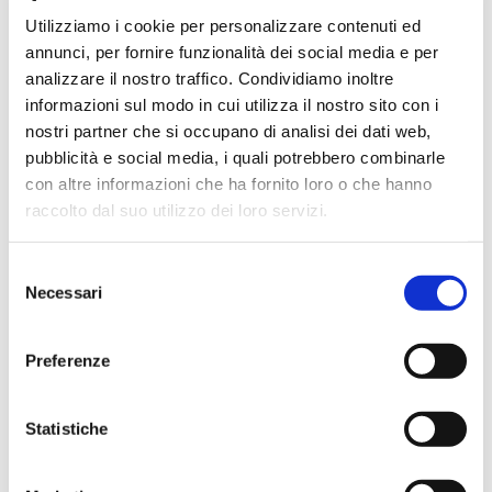
Utilizziamo i cookie per personalizzare contenuti ed
annunci, per fornire funzionalità dei social media e per
analizzare il nostro traffico. Condividiamo inoltre
informazioni sul modo in cui utilizza il nostro sito con i
Vai
nostri partner che si occupano di analisi dei dati web,
SKU
MES15A
all'inizio
pubblicità e social media, i quali potrebbero combinarle
della
FODERINA IMPERMEABILE
con altre informazioni che ha fornito loro o che hanno
galleria
di
raccolto dal suo utilizzo dei loro servizi.
PER BERRETTO
immagini
Foderina copriberretto impermeabile in nylon blu.
Selezione
Necessari
del
CONTATTACI
consenso
Preferenze
MAGGIORI INFORMAZIONI
MARCA
CDG
Statistiche
TIPOLOGIA
BERRETTI