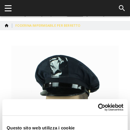
FODERINA IMPERMEABILE PER BERRETTO
Vai
alla
fine
della
galleria
di
immagini
Questo sito web utilizza i cookie