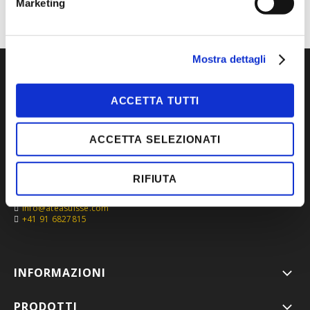
Marketing
Mostra dettagli
ACCETTA TUTTI
ACCETTA SELEZIONATI
RIFIUTA
Via Roncaglia 5,
6883 Novazzano, Svizzera
info@ateasuisse.com
+41 91 6827815
INFORMAZIONI
PRODOTTI