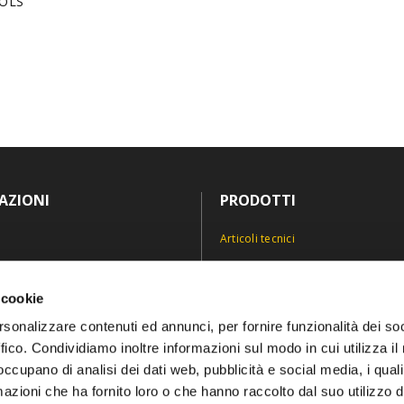
OOLS
AZIONI
PRODOTTI
Articoli tecnici
Antinfortunistica
icy
Divise e abiti professionali
 cookie
icy
Personalizzazioni
rsonalizzare contenuti ed annunci, per fornire funzionalità dei so
ffico. Condividiamo inoltre informazioni sul modo in cui utilizza il 
 occupano di analisi dei dati web, pubblicità e social media, i qual
azioni che ha fornito loro o che hanno raccolto dal suo utilizzo d