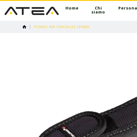
Home
Chi
Persona
siamo
FODERO PER TORCIA LED LENSER
Vai
alla
fine
della
galleria
di
immagini