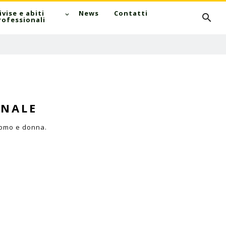
Cerca
ivise e abiti
News
Contatti
rofessionali
RNALE
uomo e donna.