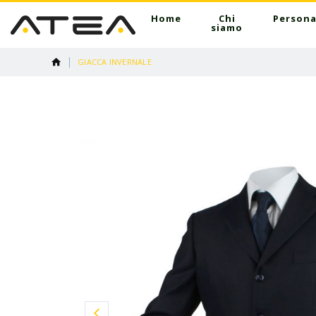
Home
Chi
Persona
siamo
GIACCA INVERNALE
Vai
alla
fine
della
galleria
di
immagini