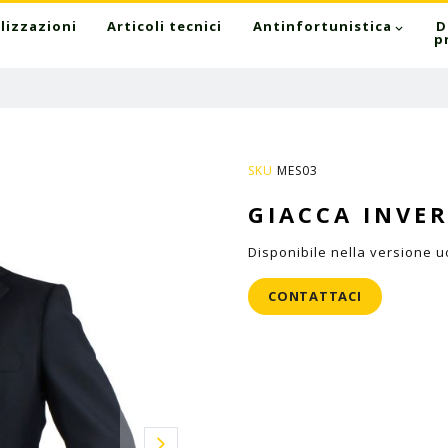
lizzazioni
Articoli tecnici
Antinfortunistica
D
p
SKU
MES03
GIACCA INVE
Disponibile nella versione 
CONTATTACI