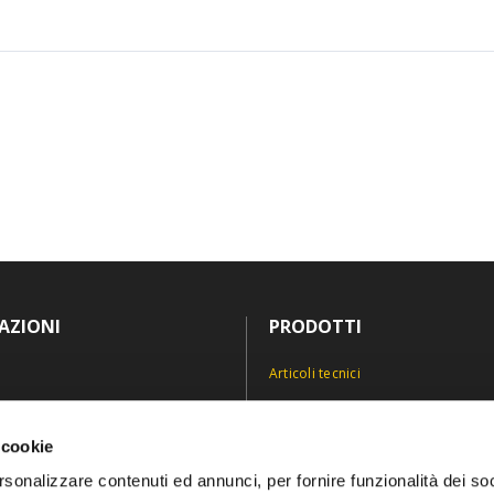
AZIONI
PRODOTTI
Articoli tecnici
Antinfortunistica
icy
Divise e abiti professionali
 cookie
icy
Personalizzazioni
rsonalizzare contenuti ed annunci, per fornire funzionalità dei so