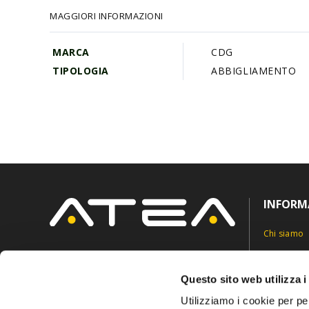
galleria
MAGGIORI INFORMAZIONI
di
immagini
MARCA
CDG
TIPOLOGIA
ABBIGLIAMENTO
INFORM
Chi siamo
Contatti
Via Roncaglia 5,
6883 Novazzano, Svizzera
Privacy Pol
Questo sito web utilizza i
info@ateasuisse.com
+41 91 6827815
Cookie Pol
Utilizziamo i cookie per pe