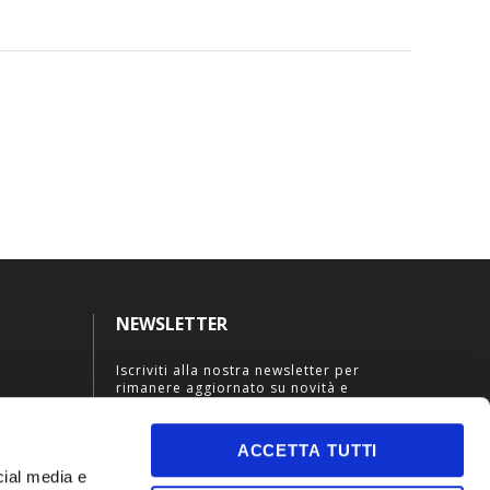
NEWSLETTER
Iscriviti alla nostra newsletter per
rimanere aggiornato su novità e
promozioni esclusive.
ACCETTA TUTTI
cial media e