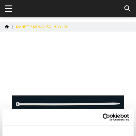
MANETTE MONOUSO IN NYLON
Vai
alla
fine
della
galleria
di
immagini