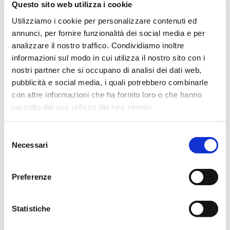
Questo sito web utilizza i cookie
Utilizziamo i cookie per personalizzare contenuti ed
annunci, per fornire funzionalità dei social media e per
Vai
analizzare il nostro traffico. Condividiamo inoltre
SKU
PM44L
all'inizio
informazioni sul modo in cui utilizza il nostro sito con i
della
nostri partner che si occupano di analisi dei dati web,
MANETTE MONOUSO IN
galleria
di
pubblicità e social media, i quali potrebbero combinarle
NYLON
immagini
con altre informazioni che ha fornito loro o che hanno
Manette monouso in nylon con chiusura brevettata a
raccolto dal suo utilizzo dei loro servizi.
doppio dente
Selezione
CONTATTACI
Necessari
del
consenso
MAGGIORI INFORMAZIONI
Preferenze
MARCA
CDG
CATEGORIA
BUFFETTERIE, ACCESSORI E
Statistiche
INDUMENTI AGGIUNTIVI
TIPOLOGIA
BUFFETTERIA E ACCESSORI