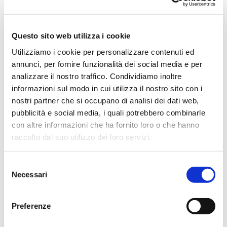
Questo sito web utilizza i cookie
Vai
SKU
AB23
Utilizziamo i cookie per personalizzare contenuti ed
all'inizio
della
annunci, per fornire funzionalità dei social media e per
GUANTO ANTICALORE
galleria
analizzare il nostro traffico. Condividiamo inoltre
di
ANTINCENDIO BOSCHIVO
immagini
informazioni sul modo in cui utilizza il nostro sito con i
nostri partner che si occupano di analisi dei dati web,
Guanto arancione con palmo in pelle pieno fiore
bovino, idrorepellente con un tempo di
pubblicità e social media, i quali potrebbero combinarle
attraversamento di 60 minuti.
con altre informazioni che ha fornito loro o che hanno
Dorso e manichetta realizzati in tessuto meta-
raccolto dal suo utilizzo dei loro servizi.
aramidico e foderati in maglia meta aramidica;
rinforzo in pelle pieno fiore in corrispondenza delle
nocche e in prossimità della fine del palmo, dove vi è
un rinforzo salva vena.
Selezione
Dorso elasticizzato e cuciture realizzate in filato di
Necessari
del
Kevlar.
consenso
Conformità: EN 420, EN 388, EN 407, EN 659
Preferenze
CONTATTACI