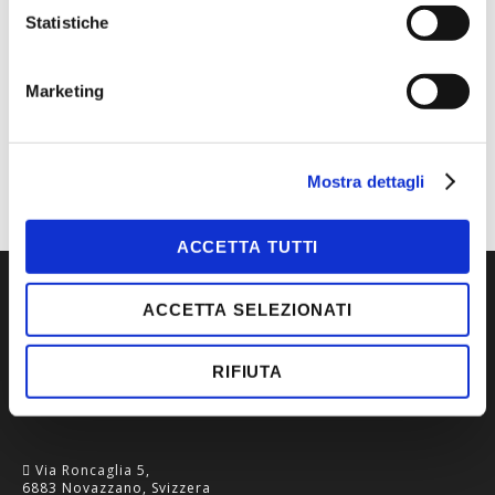
Statistiche
MAGGIORI INFORMAZIONI
Marketing
MARCA
CDG
TIPOLOGIA
GUANTI
Mostra dettagli
ACCETTA TUTTI
ACCETTA SELEZIONATI
RIFIUTA
Via Roncaglia 5,
6883 Novazzano, Svizzera