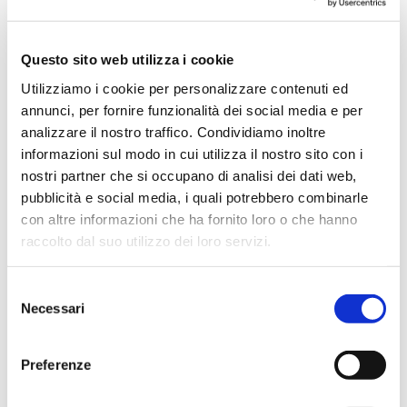
Questo sito web utilizza i cookie
Utilizziamo i cookie per personalizzare contenuti ed
Vai
annunci, per fornire funzionalità dei social media e per
SKU
BLK3324
all'inizio
analizzare il nostro traffico. Condividiamo inoltre
della
galleria
informazioni sul modo in cui utilizza il nostro sito con i
di
nostri partner che si occupano di analisi dei dati web,
immagini
POLO IN COTONE E
pubblicità e social media, i quali potrebbero combinarle
con altre informazioni che ha fornito loro o che hanno
POLIESTERE
raccolto dal suo utilizzo dei loro servizi.
Polo con colletto a costine e cuciture rinforzate
all'altezza del collo e delle spalle.
Selezione
Tessuto: 60% cotone, 40% poliestere, piqué, 220 g/m²
Necessari
del
consenso
CONTATTACI
Preferenze