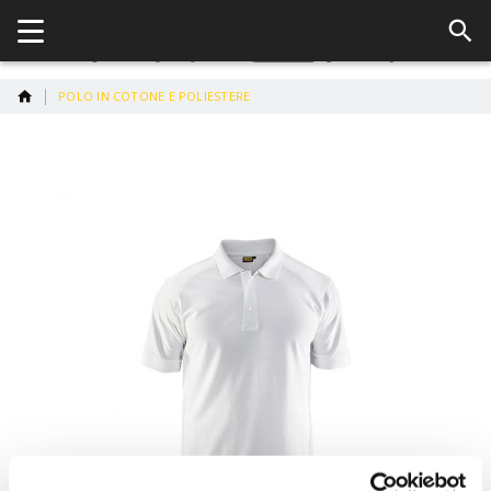
POLO IN COTONE E POLIESTERE
Vai
alla
fine
della
galleria
di
immagini