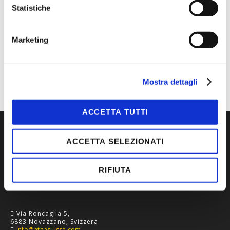
MAGGIORI INFORMAZIONI
Statistiche
MARCA
BLAKLADER
CATEGORIA
ABBIGLIAMENTO DA
Marketing
LAVORO
TIPOLOGIA
POLO
Mostra dettagli
ACCETTA TUTTI
ACCETTA SELEZIONATI
RIFIUTA
Via Roncaglia 5,
6883 Novazzano, Svizzera
info@ateasuisse.com