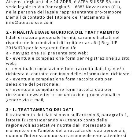
Ai sensi degli artt. 4 e 24 GDPR, è ATEA SUISSE SA con
sede legale in Via Roncaglia 5 – 6883 Novazzano (CH),
nella persona del legale rappresentante pro-tempore.
L'email di contatto del Titolare del trattamento è:
info@ateasuisse.com
2 - FINALITÀ E BASE GIURIDICA DEL TRATTAMENTO
I dati di natura personale forniti, saranno trattati nel
rispetto delle condizioni di liceità ex art. 6 f) Reg. UE
2016/679 per le seguenti finalità:
a - navigazione sul presente sito web;
b - eventuale compilazione form per registrazione su sito
web;
c - eventuale compilazione form raccolta dati, login e/o
richiesta di contatto con invio delle informazioni richieste;
d - eventuale compilazione form raccolta dati per
selezione del personale;
e - eventuale compilazione form raccolta dati per
ricezione newsletter o comunicazioni promozionali in
genere via e-mail;
3 - IL TRATTAMENTO DEI DATI
Il trattamento dei dati si basa sull’articolo 6, paragrafo 1,
lettera f): (considerando 47), tenuto conto delle
ragionevoli aspettative nutrite dall’interessato al
momento e nell’ambito della raccolta dei dati personali,
quando l’interessato possa ragionevolmente attendersi