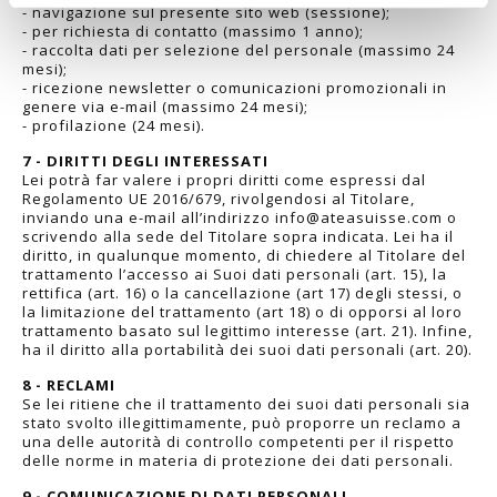
- navigazione sul presente sito web (sessione);
- per richiesta di contatto (massimo 1 anno);
- raccolta dati per selezione del personale (massimo 24
mesi);
- ricezione newsletter o comunicazioni promozionali in
genere via e-mail (massimo 24 mesi);
- profilazione (24 mesi).
7 - DIRITTI DEGLI INTERESSATI
Lei potrà far valere i propri diritti come espressi dal
Regolamento UE 2016/679, rivolgendosi al Titolare,
inviando una e-mail all’indirizzo info@ateasuisse.com o
scrivendo alla sede del Titolare sopra indicata. Lei ha il
diritto, in qualunque momento, di chiedere al Titolare del
trattamento l’accesso ai Suoi dati personali (art. 15), la
rettifica (art. 16) o la cancellazione (art 17) degli stessi, o
la limitazione del trattamento (art 18) o di opporsi al loro
trattamento basato sul legittimo interesse (art. 21). Infine,
ha il diritto alla portabilità dei suoi dati personali (art. 20).
8 - RECLAMI
Se lei ritiene che il trattamento dei suoi dati personali sia
stato svolto illegittimamente, può proporre un reclamo a
una delle autorità di controllo competenti per il rispetto
delle norme in materia di protezione dei dati personali.
9 - COMUNICAZIONE DI DATI PERSONALI