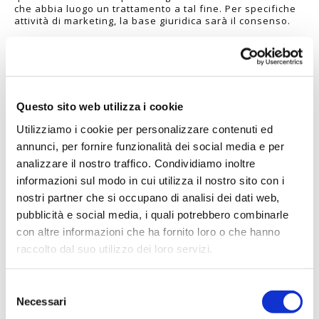
che abbia luogo un trattamento a tal fine. Per specifiche
attività di marketing, la base giuridica sarà il consenso.
4 - DESTINATARI O CATEGORIE DI DESTINATARI DEI
DATI
I dati non saranno diffusi, potranno essere invece
comunicati da ATEA SUISSE SA a società contrattualmente
legate a ATEA SUISSE SA , a terzi appartenenti come
Responsabili del Trattamento alle seguenti categorie:
Questo sito web utilizza i cookie
operatori bancari, internet provider, società specializzate
in servizi informatici e telematici, corrieri, società che
Utilizziamo i cookie per personalizzare contenuti ed
svolgono attività di marketing, società specializzate in
annunci, per fornire funzionalità dei social media e per
ricerche di mercato e nell'elaborazione dati.
analizzare il nostro traffico. Condividiamo inoltre
I tuoi dati potranno essere trasmessi alle forze di polizia
e alle autorità giudiziaria e amministrativa, in conformità
informazioni sul modo in cui utilizza il nostro sito con i
alla legge, per l’accertamento e il perseguimento di reati,
nostri partner che si occupano di analisi dei dati web,
la prevenzione e la salvaguardia dalle minacce alla
pubblica sicurezza, per consentire a ATEA SUISSE SA di
pubblicità e social media, i quali potrebbero combinarle
accertare, esercitare o difendere un diritto in sede
con altre informazioni che ha fornito loro o che hanno
giudiziaria, nonché per altre ragioni connesse alla tutela
raccolto dal suo utilizzo dei loro servizi.
dei diritti e delle libertà altrui.
5 - Trasferimento dati extra-EU
Alcuni dei soggetti terzi elencati nella precedente
Selezione
paragrafo (4) potrebbero avere sede in paesi non
Necessari
del
appartenenti all’Unione Europea che tuttavia offrono un